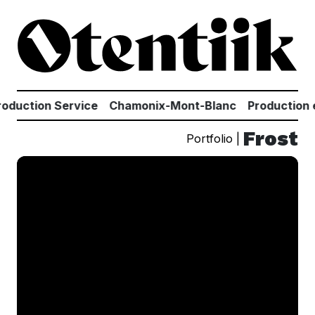
Aller au contenu principal
duction Service
Chamonix-Mont-Blanc
Production ex
Frost
Portfolio |